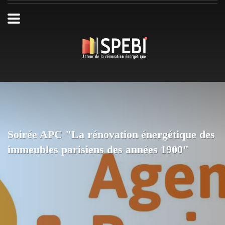
Soirée APC "La rénovation énergétique des
immeubles parisiens des années 1900"