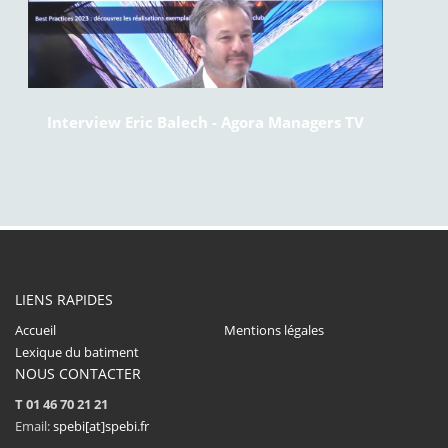
Interview Eric Balech - Agora Managers TV
LIENS RAPIDES
Accueil
Mentions légales
Lexique du batiment
NOUS CONTACTER
T 01 46 70 21 21
Email:
spebi[at]spebi.fr