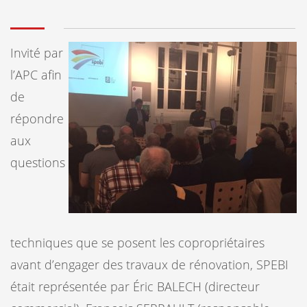
Invité par
l’APC afin
de
répondre
aux
questions
techniques que se posent les copropriétaires
avant d’engager des travaux de rénovation, SPEBI
était représentée par Éric BALECH (directeur