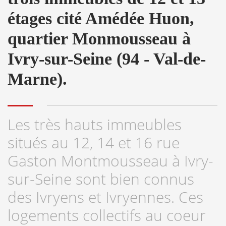
étages cité Amédée Huon,
quartier Monmousseau à
Ivry-sur-Seine (94 - Val-de-
Marne).
Les très hauts immeubles
situés au 12, 14 et 16 rue
Gaston Montmousseau à Ivry-
sur-Seine sont bien connus
des Ivryens et Ivryennes. Ces
logements collectifs au coeur